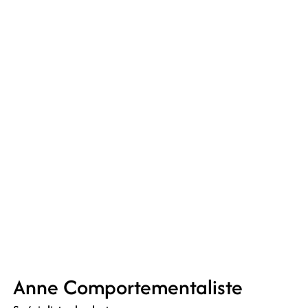
Vous souhaitez réserver une séance ou
en apprendre plus sur mes
accompagnements ? N’hésitez pas à
me contacter.
Me contacter
Anne Comportementaliste